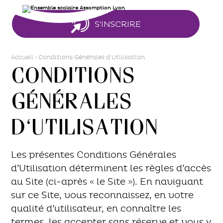
Aller
Outils
au
personnels
contenu.
|
S'INSCRIRE
Aller
à
la
navigation
Accueil
›
Conditions Générales d'Utilisation
Conditions
Générales
d'Utilisation
Les présentes Conditions Générales
d’Utilisation déterminent les règles d’accès
au Site (ci-après « le Site »). En naviguant
sur ce Site, vous reconnaissez, en votre
qualité d’utilisateur, en connaître les
termes, les accepter sans réserve et vous y