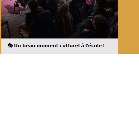
🎭 𝗨𝗻 𝗯𝗲𝗮𝘂 𝗺𝗼𝗺𝗲𝗻𝘁 𝗰𝘂𝗹𝘁𝘂𝗿𝗲𝗹 𝗮̀ 𝗹’𝗲́𝗰𝗼𝗹𝗲 !