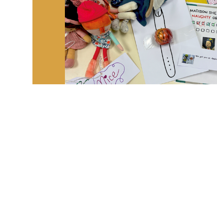
🎄 A little Christmas magic at the P
School! 🎄