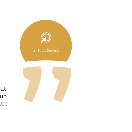
S'INSCRIRE
tat
 un
ive