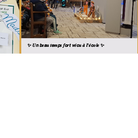
✨ 𝑼𝙣 𝙗𝒆𝙖𝒖 𝒕𝙚𝒎𝙥𝒔 𝒇𝙤𝒓𝙩 𝙫𝒆́𝙘𝒖 𝒂̀ 𝒍’𝒆́𝙘𝒐𝙡𝒆 ✨
rimary
Inscrivez-vous à la newsletter