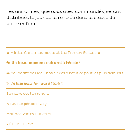
Les uniformes, que vous avez commandés, seront
distribués le jour de la rentrée dans la classe de
votre enfant.
🎄 A little Christmas magic at the Primary School! 🎄
🎭 𝗨𝗻 𝗯𝗲𝗮𝘂 𝗺𝗼𝗺𝗲𝗻𝘁 𝗰𝘂𝗹𝘁𝘂𝗿𝗲𝗹 𝗮̀ 𝗹’𝗲́𝗰𝗼𝗹𝗲 !
🎄 Solidarité de Noël : nos élèves à l’œuvre pour les plus démunis
✨ 𝑼𝙣 𝙗𝒆𝙖𝒖 𝒕𝙚𝒎𝙥𝒔 𝒇𝙤𝒓𝙩 𝙫𝒆́𝙘𝒖 𝒂̀ 𝒍’𝒆́𝙘𝒐𝙡𝒆 ✨
Semaine des lumignons
Nouvelle période : Joy
Matinée Portes Ouvertes
FÊTE DE L'ECOLE