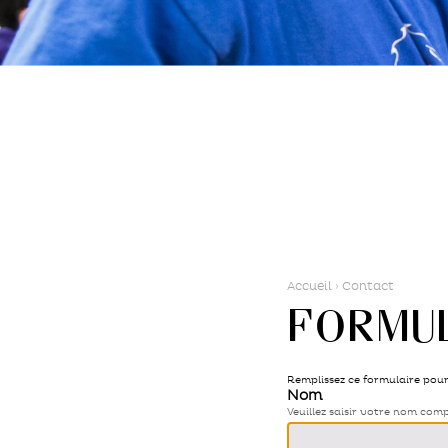
Accueil
›
Contact
Formu
Remplissez ce formulaire pou
Nom
Veuillez saisir votre nom com