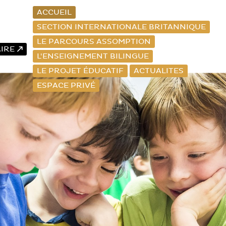
ACCUEIL
SECTION INTERNATIONALE BRITANNIQUE
LE PARCOURS ASSOMPTION
AIRE
L'ENSEIGNEMENT BILINGUE
LE PROJET ÉDUCATIF
ACTUALITES
ESPACE PRIVÉ