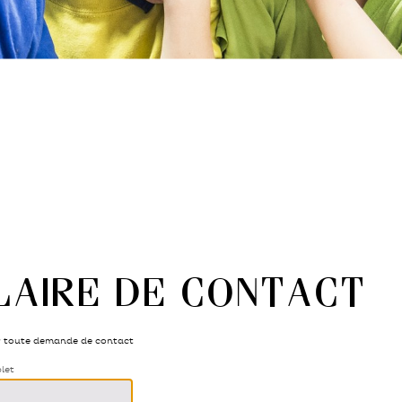
laire de contact
r toute demande de contact
plet