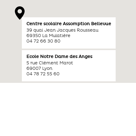
Centre scolaire Assomption Bellevue
39 quai Jean Jacques Rousseau
69350 La Mulatière
04 72 66 30 80
Ecole Notre Dame des Anges
5 rue Clément Marot
69007 Lyon
04 78 72 55 60
Sup Bellevue Assomption Lyon
172 avenue Jean Jaurès
69007 Lyon
04 37 65 30 70
dentialité
Gestion des cookies