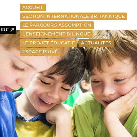
ACCUEIL
SECTION INTERNATIONALE BRITANNIQUE
LE PARCOURS ASSOMPTION
AIRE
L'ENSEIGNEMENT BILINGUE
LE PROJET ÉDUCATIF
ACTUALITES
ESPACE PRIVÉ