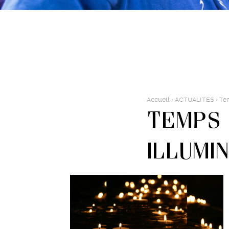
Accueil
›
ACTUALITES
›
Tem
Temps 
illumi