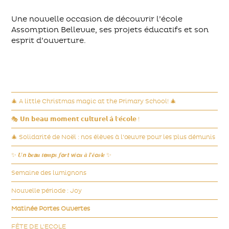
Une nouvelle occasion de découvrir l’école
Assomption Bellevue, ses projets éducatifs et son
esprit d’ouverture.
🎄 A little Christmas magic at the Primary School! 🎄
🎭 𝗨𝗻 𝗯𝗲𝗮𝘂 𝗺𝗼𝗺𝗲𝗻𝘁 𝗰𝘂𝗹𝘁𝘂𝗿𝗲𝗹 𝗮̀ 𝗹’𝗲́𝗰𝗼𝗹𝗲 !
🎄 Solidarité de Noël : nos élèves à l’œuvre pour les plus démunis
✨ 𝑼𝙣 𝙗𝒆𝙖𝒖 𝒕𝙚𝒎𝙥𝒔 𝒇𝙤𝒓𝙩 𝙫𝒆́𝙘𝒖 𝒂̀ 𝒍’𝒆́𝙘𝒐𝙡𝒆 ✨
Semaine des lumignons
Nouvelle période : Joy
Matinée Portes Ouvertes
FÊTE DE L'ECOLE