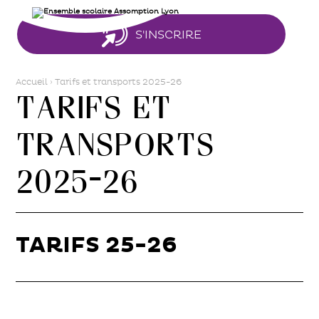
Aller
Outils
au
personnels
contenu.
|
S'INSCRIRE
Aller
à
la
navigation
Accueil
›
Tarifs et transports 2025-26
Tarifs et
transports
2025-26
TARIFS 25-26