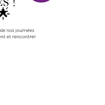
s !
🌟
 de nos journées
ent et rencontrer