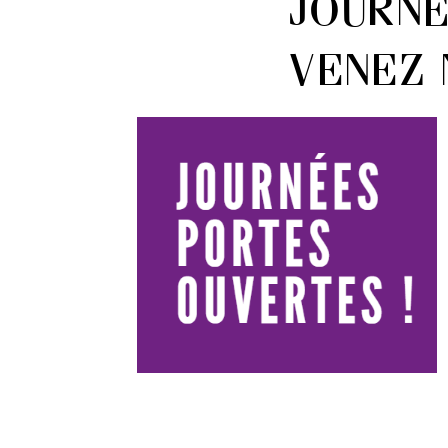
Journé
venez 