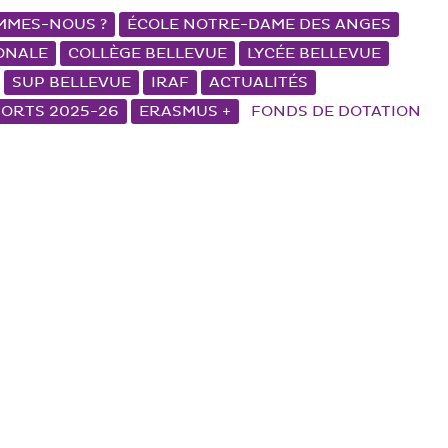
MMES-NOUS ?
ÉCOLE NOTRE-DAME DES ANGES
ONALE
COLLÈGE BELLEVUE
LYCÉE BELLEVUE
SUP BELLEVUE
IRAF
ACTUALITÉS
PORTS 2025-26
ERASMUS +
FONDS DE DOTATION