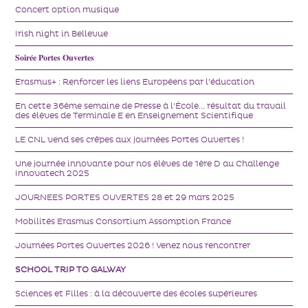
Concert option musique
Irish night in Bellevue
𝐒𝐨𝐢𝐫𝐞́𝐞 𝐏𝐨𝐫𝐭𝐞𝐬 𝐎𝐮𝐯𝐞𝐫𝐭𝐞𝐬
Erasmus+ : Renforcer les liens Européens par l’éducation
En cette 36ème semaine de Presse à l'École... résultat du travail
des élèves de Terminale E en Enseignement Scientifique
LE CNL vend ses crêpes aux journées Portes Ouvertes !
Une journée innovante pour nos élèves de 1ère D au Challenge
Innovatech 2025
JOURNEES PORTES OUVERTES 28 et 29 mars 2025
Mobilités Erasmus Consortium Assomption France
Journées Portes Ouvertes 2026 ! Venez nous rencontrer
SCHOOL TRIP TO GALWAY
Sciences et Filles : à la découverte des écoles supérieures